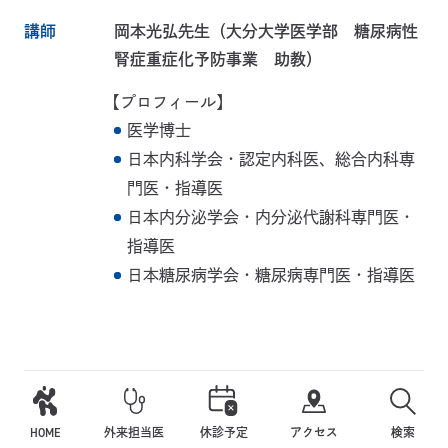
講師
岡本光弘先生（大分大学医学部 糖尿病性
腎症重症化予防事業 助教）
【プロフィール】
医学博士
日本内科学会・認定内科医、総合内科専
門医・指導医
日本内分泌学会・内分泌代謝科専門医・
指導医
日本糖尿病学会・糖尿病専門医・指導医
第124回（通算 第172回）糖尿病と肥満症
HOME
外来担当医
休診予定
アクセス
検索