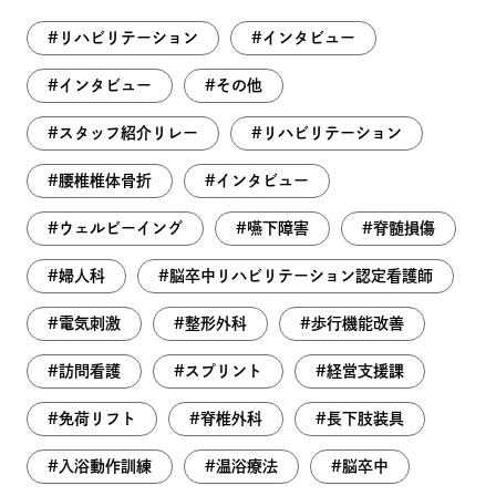
リハビリテーション
インタビュー
インタビュー
その他
スタッフ紹介リレー
リハビリテーション
腰椎椎体骨折
インタビュー
ウェルビーイング
嚥下障害
脊髄損傷
婦人科
脳卒中リハビリテーション認定看護師
電気刺激
整形外科
歩行機能改善
訪問看護
スプリント
経営支援課
免荷リフト
脊椎外科
長下肢装具
入浴動作訓練
温浴療法
脳卒中