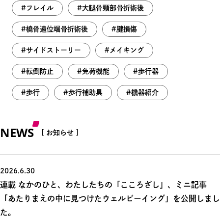
フレイル
大腿骨頸部骨折術後
橈骨遠位端骨折術後
腱損傷
サイドストーリー
メイキング
転倒防止
免荷機能
歩行器
歩行
歩行補助具
機器紹介
NEWS
[ お知らせ ]
2026.6.30
連載 なかのひと、わたしたちの「こころざし」、ミニ記事
「あたりまえの中に見つけたウェルビーイング」を公開しまし
た。