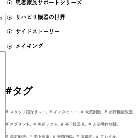
患者家族サポートシリーズ
リハビリ機器の世界
3
サイドストーリー
メイキング
#タグ
スタッフ紹介リレー
インタビュー
電気刺激
歩行機能改善
スプリント
免荷リフト
長下肢装具
入浴動作訓練
温浴療法
嚥下障害
脊髄損傷
脳卒中
フレイル