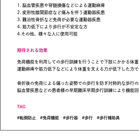
1. 脳血管疾患や脊髄損傷などによる運動麻痺
2. 変形性膝関節症など痛みを伴う運動器疾患
3. 難治性骨折など免荷が必要な運動器疾患
4. 筋力低下により歩行が不安定な方
4.その他、様々な人に使用可能
期待される効果
免荷機能を利用しての歩行訓練を行うことで下肢にかかる体重
運動麻痺や筋力低下などにより体重を支える力が低下した方で
骨折後の免荷による偏った姿勢での歩行を防ぎ対称的な歩行の
脳血管疾患などの患者様の早期離床早期歩行訓練により機能回
TAG
転倒防止
免荷機能
歩行器
歩行
歩行補助具