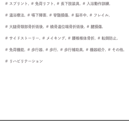
スプリント
免荷リフト
長下肢装具
入浴動作訓練
温浴療法
嚥下障害
脊髄損傷
脳卒中
フレイル
大腿骨頸部骨折術後
橈骨遠位端骨折術後
腱損傷
サイドストーリー
メイキング
腰椎椎体骨折
転倒防止
免荷機能
歩行器
歩行
歩行補助具
機器紹介
その他
リハビリテーション