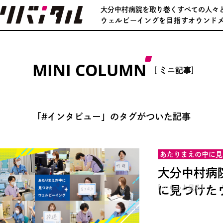
大分中村病院を取り巻くすべての人々
ウェルビーイングを目指すオウンド
MINI COLUMN
[ ミニ記事]
「#インタビュー」のタグがついた記事
あたりまえの中に見
大分中村病
に見つけたウ
[ …もっと見る]