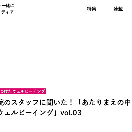
と一緒に
特集
連載
メディア
つけたウェルビーイング
院のスタッフに聞いた！「あたりまえの中
ェルビーイング」vol.03